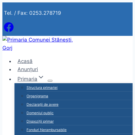
Skip
Tel. / Fax: 0253.278719
to
content
Acasă
Anunțuri
Primaria
Structura primariei
Organigrama
Declarații de avere
Domeniul public
Dispoziții primar
Fonduri Nerambursabile