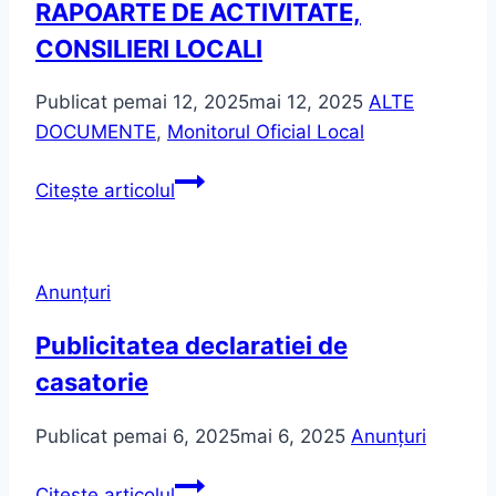
RAPOARTE DE ACTIVITATE,
CONSILIERI LOCALI
Publicat pe
mai 12, 2025
mai 12, 2025
ALTE
DOCUMENTE
,
Monitorul Oficial Local
RAPOARTE
Citește articolul
DE
ACTIVITATE,
CONSILIERI
Anunțuri
LOCALI
Publicitatea declaratiei de
casatorie
Publicat pe
mai 6, 2025
mai 6, 2025
Anunțuri
Publicitatea
Citește articolul