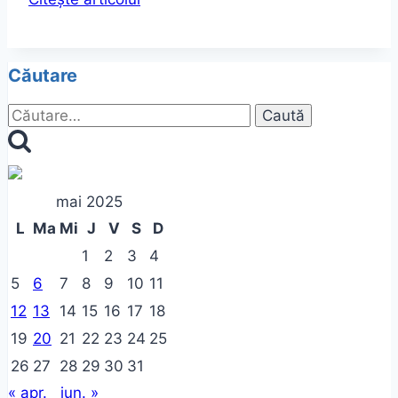
declaratiei
de
casatorie
Căutare
Caută
după:
mai 2025
L
Ma
Mi
J
V
S
D
1
2
3
4
5
6
7
8
9
10
11
12
13
14
15
16
17
18
19
20
21
22
23
24
25
26
27
28
29
30
31
« apr.
iun. »