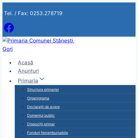
Skip
Tel. / Fax: 0253.278719
to
content
Acasă
Anunțuri
Primaria
Structura primariei
Organigrama
Declarații de avere
Domeniul public
Dispoziții primar
Fonduri Nerambursabile