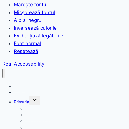
Mărește fontul
Micșorează fontul
Alb și negru
Inversează culorile
Evidențiază legăturile
Font normal
Resetează
Real Accessability
Acasă
Anunțuri
Toggle
Primaria
child
menu
Structura primariei
Organigrama
Declarații de avere
Domeniul public