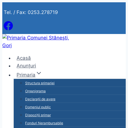
Skip
Tel. / Fax: 0253.278719
to
content
Acasă
Anunțuri
Primaria
Structura primariei
Organigrama
Declarații de avere
Domeniul public
Dispoziții primar
Fonduri Nerambursabile