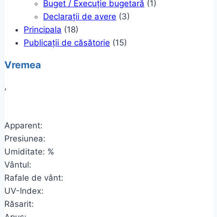
Buget / Execuție bugetară
(1)
Declarații de avere
(3)
Principala
(18)
Publicații de căsătorie
(15)
Vremea
,
Apparent:
Presiunea:
Umiditate: %
Vântul:
Rafale de vânt:
UV-Index:
Răsarit: