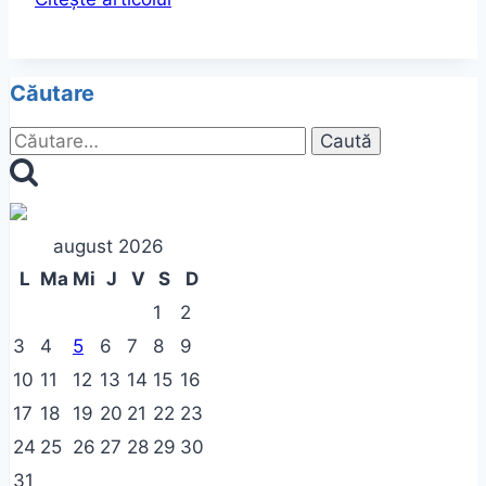
de
seama
contabila
Căutare
an
2014
Caută
după:
august 2026
L
Ma
Mi
J
V
S
D
1
2
3
4
5
6
7
8
9
10
11
12
13
14
15
16
17
18
19
20
21
22
23
24
25
26
27
28
29
30
31