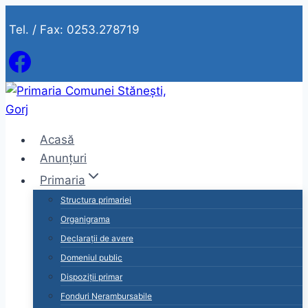
Skip
Tel. / Fax: 0253.278719
to
content
Acasă
Anunțuri
Primaria
Structura primariei
Organigrama
Declarații de avere
Domeniul public
Dispoziții primar
Fonduri Nerambursabile