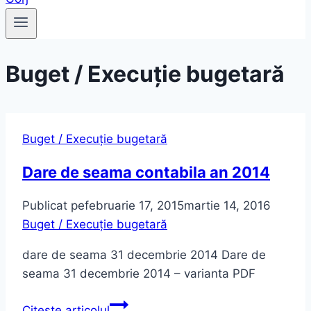
Buget / Execuție bugetară
Buget / Execuție bugetară
Dare de seama contabila an 2014
Publicat pe
februarie 17, 2015
martie 14, 2016
Buget / Execuție bugetară
dare de seama 31 decembrie 2014 Dare de
seama 31 decembrie 2014 – varianta PDF
Dare
Citește articolul