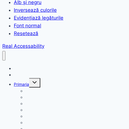
Alb și negru
Inversează culorile
Evidențiază legăturile
Font normal
Resetează
Real Accessability
Acasă
Anunțuri
Toggle
Primaria
child
menu
Structura primariei
Organigrama
Declarații de avere
Domeniul public
Dispoziții primar
Fonduri Nerambursabile
Hotarâri consiliu local