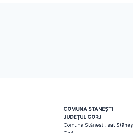
COMUNA STANEŞTI
JUDEŢUL GORJ
Comuna Stăneşti, sat Stăneşt