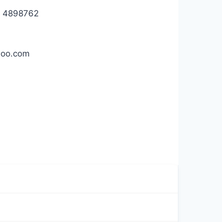
al 4898762
hoo.com