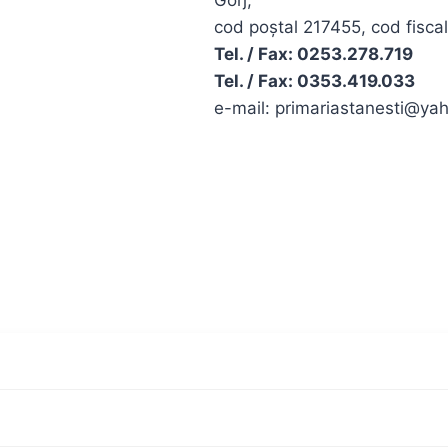
Gorj,
cod poştal 217455, cod fisc
Tel. / Fax: 0253.278.719
Tel. / Fax: 0353.419.033
e-mail: primariastanesti@ya