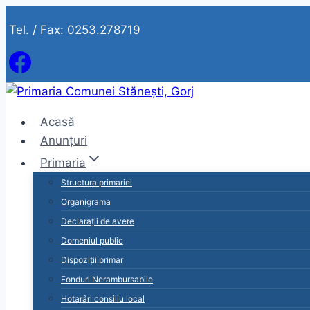
Skip
Tel. / Fax: 0253.278719
to
content
Acasă
Anunțuri
Primaria
Structura primariei
Organigrama
Declarații de avere
Domeniul public
Dispoziții primar
Fonduri Nerambursabile
Hotarâri consiliu local