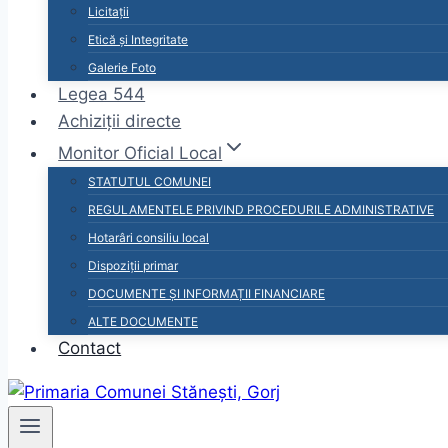
Licitații
Etică și Integritate
Galerie Foto
Legea 544
Achiziții directe
Monitor Oficial Local
STATUTUL COMUNEI
REGULAMENTELE PRIVIND PROCEDURILE ADMINISTRATIVE
Hotarâri consiliu local
Dispoziții primar
DOCUMENTE ȘI INFORMAȚII FINANCIARE
ALTE DOCUMENTE
Contact