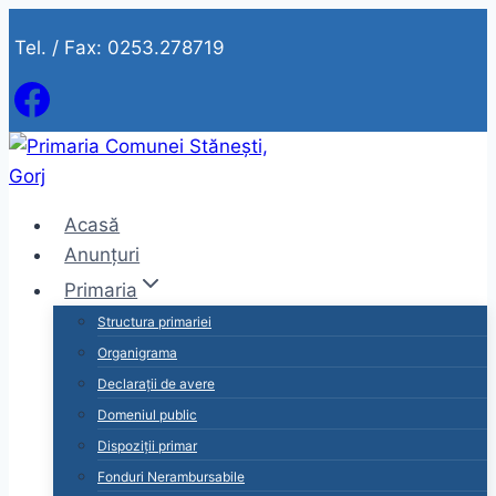
Skip
Tel. / Fax: 0253.278719
to
content
Acasă
Anunțuri
Primaria
Structura primariei
Organigrama
Declarații de avere
Domeniul public
Dispoziții primar
Fonduri Nerambursabile