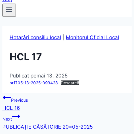
Hotarâri consiliu local
|
Monitorul Oficial Local
HCL 17
Publicat pe
mai 13, 2025
nr1705-13-2025-093428
Descarcă
Navigare
Previous
HCL 16
în
Next
articole
PUBLICAȚIE CĂSĂTORIE 20=05-2025