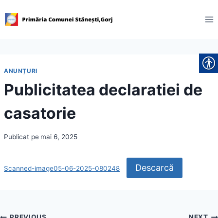
Skip
to
content
ANUNȚURI
Publicitatea declaratiei de
casatorie
Publicat pe
mai 6, 2025
Descarcă
Scanned-image05-06-2025-080248
PREVIOUS
NEXT