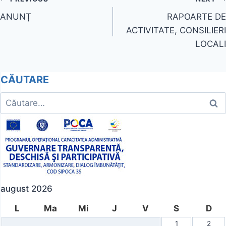
Navigare
ANUNȚ
RAPOARTE DE
în
ACTIVITATE, CONSILIERI
articole
LOCALI
CĂUTARE
Caută
după:
august 2026
L
Ma
Mi
J
V
S
D
1
2