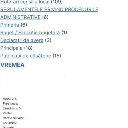
Hotarâri consiliu local
(109)
REGULAMENTELE PRIVIND PROCEDURILE
ADMINISTRATIVE
(6)
Primaria
(6)
Buget / Execuție bugetară
(1)
Declarații de avere
(3)
Principala
(18)
Publicații de căsătorie
(15)
VREMEA
,
Apparent:
Presiunea:
Umiditate: %
Vântul:
Rafale de vânt:
UV-Index:
Răsarit: