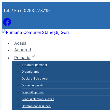
Skip
Tel. / Fax: 0253.278719
to
content
Acasă
Anunțuri
Primaria
Structura primariei
Organigrama
Declarații de avere
Domeniul public
Dispoziții primar
Fonduri Nerambursabile
Hotarâri consiliu local