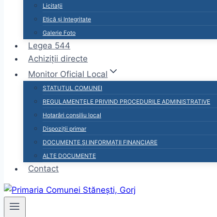
Licitații
Etică și Integritate
Galerie Foto
Legea 544
Achiziții directe
Monitor Oficial Local
STATUTUL COMUNEI
REGULAMENTELE PRIVIND PROCEDURILE ADMINISTRATIVE
Hotarâri consiliu local
Dispoziții primar
DOCUMENTE ȘI INFORMAȚII FINANCIARE
ALTE DOCUMENTE
Contact