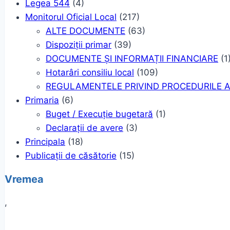
Legea 544
(4)
Monitorul Oficial Local
(217)
ALTE DOCUMENTE
(63)
Dispoziții primar
(39)
DOCUMENTE ȘI INFORMAȚII FINANCIARE
(1
Hotarâri consiliu local
(109)
REGULAMENTELE PRIVIND PROCEDURILE A
Primaria
(6)
Buget / Execuție bugetară
(1)
Declarații de avere
(3)
Principala
(18)
Publicații de căsătorie
(15)
Vremea
,