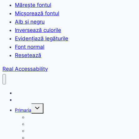
Mărește fontul
Micșorează fontul
Alb și negru
Inversează culorile
Evidențiază legăturile
Font normal
Resetează
Real Accessability
Acasă
Anunțuri
Toggle
Primaria
child
menu
Structura primariei
Organigrama
Declarații de avere
Domeniul public