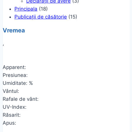
Declarații de avere
(3)
Principala
(18)
Publicații de căsătorie
(15)
Vremea
,
Apparent:
Presiunea:
Umiditate: %
Vântul:
Rafale de vânt:
UV-Index:
Răsarit:
Apus: