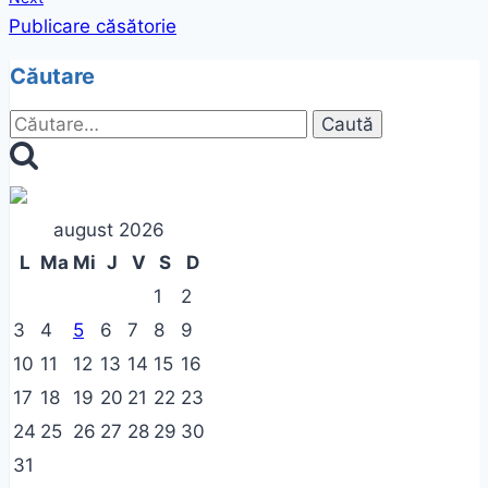
articole
Publicare căsătorie
Căutare
Caută
după:
august 2026
L
Ma
Mi
J
V
S
D
1
2
3
4
5
6
7
8
9
10
11
12
13
14
15
16
17
18
19
20
21
22
23
24
25
26
27
28
29
30
31