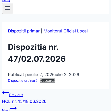
Dispoziții primar
|
Monitorul Oficial Local
Dispozitia nr.
47/02.07.2026
Publicat pe
iulie 2, 2026
iulie 2, 2026
Dispozitie ordinară
Descarcă
Navigare
Previous
HCL nr. 15/18.06.2026
în
Next