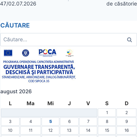
47/02.07.2026
de căsătorie
articole
CĂUTARE
Caută
după:
august 2026
L
Ma
Mi
J
V
S
D
1
2
3
4
5
6
7
8
9
10
11
12
13
14
15
16