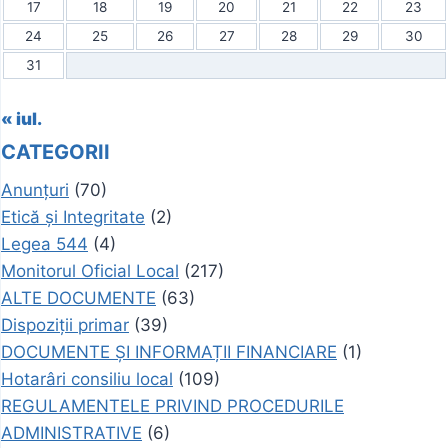
17
18
19
20
21
22
23
24
25
26
27
28
29
30
31
« iul.
CATEGORII
Anunțuri
(70)
Etică și Integritate
(2)
Legea 544
(4)
Monitorul Oficial Local
(217)
ALTE DOCUMENTE
(63)
Dispoziții primar
(39)
DOCUMENTE ȘI INFORMAȚII FINANCIARE
(1)
Hotarâri consiliu local
(109)
REGULAMENTELE PRIVIND PROCEDURILE
ADMINISTRATIVE
(6)