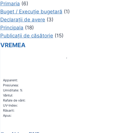
Primaria
(6)
Buget / Execuție bugetară
(1)
Declarații de avere
(3)
Principala
(18)
Publicații de căsătorie
(15)
VREMEA
,
Apparent:
Presiunea:
Umiditate: %
Vântul:
Rafale de vânt:
UV-Index:
Răsarit:
Apus: