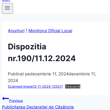
Anunțuri
|
Monitorul Oficial Local
Dispozitia
nr.190/11.12.2024
Publicat pe
decembrie 11, 2024
decembrie 11,
2024
Scanned-image12-11-2024-125311
Descarcă
Navigare
Previous
Publicitatea Declaratiei de Căsătorie