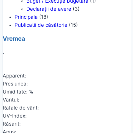
Buget / Execuție bugetară
(1)
Declarații de avere
(3)
Principala
(18)
Publicații de căsătorie
(15)
Vremea
,
Apparent:
Presiunea:
Umiditate: %
Vântul:
Rafale de vânt:
UV-Index:
Răsarit:
Apus: