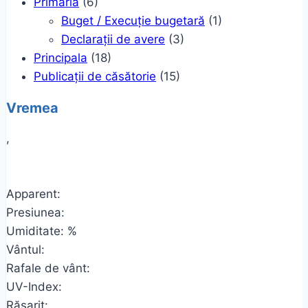
Primaria
(6)
Buget / Execuție bugetară
(1)
Declarații de avere
(3)
Principala
(18)
Publicații de căsătorie
(15)
Vremea
,
Apparent:
Presiunea:
Umiditate: %
Vântul:
Rafale de vânt:
UV-Index:
Răsarit: