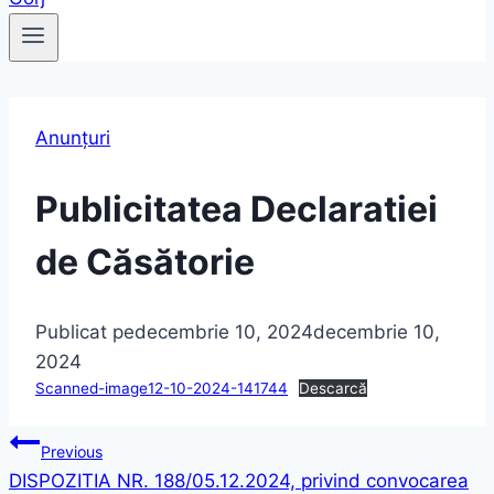
Anunțuri
Publicitatea Declaratiei
de Căsătorie
Publicat pe
decembrie 10, 2024
decembrie 10,
2024
Scanned-image12-10-2024-141744
Descarcă
Navigare
Previous
DISPOZITIA NR. 188/05.12.2024, privind convocarea