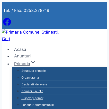
Skip
Tel. / Fax: 0253.278719
to
content
Acasă
Anunțuri
Primaria
Structura primariei
Organigrama
Declarații de avere
Domeniul public
Dispoziții primar
Fonduri Nerambursabile