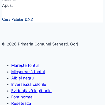
Apus:
Curs Valutar BNR
© 2026 Primaria Comunei Stănești, Gorj
Mărește fontul
Micșorează fontul
Alb și negru
Inversează culorile
Evidențiază legăturile
Font normal
Resetează