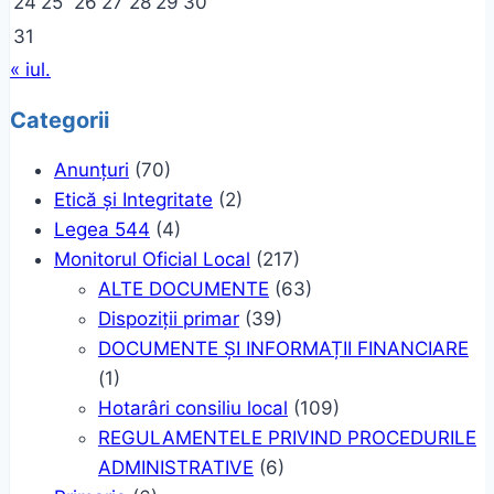
24
25
26
27
28
29
30
31
« iul.
Categorii
Anunțuri
(70)
Etică și Integritate
(2)
Legea 544
(4)
Monitorul Oficial Local
(217)
ALTE DOCUMENTE
(63)
Dispoziții primar
(39)
DOCUMENTE ȘI INFORMAȚII FINANCIARE
(1)
Hotarâri consiliu local
(109)
REGULAMENTELE PRIVIND PROCEDURILE
ADMINISTRATIVE
(6)