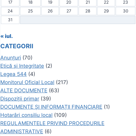
17
18
19
20
21
22
23
24
25
26
27
28
29
30
31
« iul.
CATEGORII
Anunțuri
(70)
Etică și Integritate
(2)
Legea 544
(4)
Monitorul Oficial Local
(217)
ALTE DOCUMENTE
(63)
Dispoziții primar
(39)
DOCUMENTE ȘI INFORMAȚII FINANCIARE
(1)
Hotarâri consiliu local
(109)
REGULAMENTELE PRIVIND PROCEDURILE
ADMINISTRATIVE
(6)