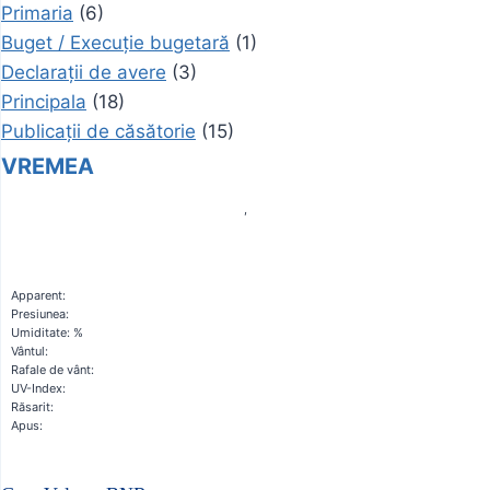
Primaria
(6)
Buget / Execuție bugetară
(1)
Declarații de avere
(3)
Principala
(18)
Publicații de căsătorie
(15)
VREMEA
,
Apparent:
Presiunea:
Umiditate: %
Vântul:
Rafale de vânt:
UV-Index:
Răsarit:
Apus: