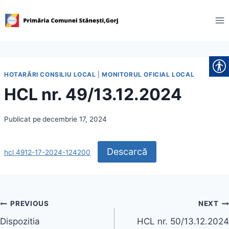
Skip
to
content
HOTARÂRI CONSILIU LOCAL
|
MONITORUL OFICIAL LOCAL
HCL nr. 49/13.12.2024
Publicat pe
decembrie 17, 2024
Descarcă
hcl 4912-17-2024-124200
Navigare
PREVIOUS
NEXT
Dispozitia
HCL nr. 50/13.12.2024
în