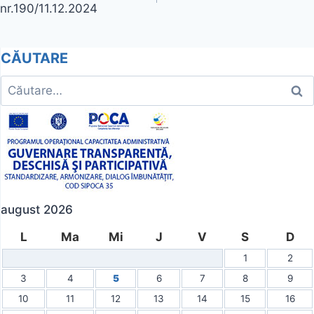
nr.190/11.12.2024
articole
CĂUTARE
Caută
după:
august 2026
L
Ma
Mi
J
V
S
D
1
2
3
4
5
6
7
8
9
10
11
12
13
14
15
16