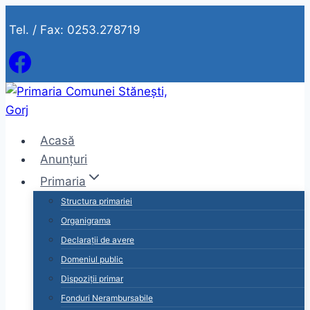
Skip
Tel. / Fax: 0253.278719
to
content
Acasă
Anunțuri
Primaria
Structura primariei
Organigrama
Declarații de avere
Domeniul public
Dispoziții primar
Fonduri Nerambursabile