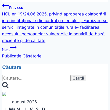
Navigare
Previous
HCL nr. 19/24.06.2025, privind aprobarea colaborării
în
interinstituționale din cadrul proiectului ,, Furnizare se
articole
servicii integrate în comunitățile rurale- facilitarea
accesului persoanelor vulnerabile la servicii de bază
eficiente și de calitate
Next
Publicație Căsătorie
Căutare
Caută
după:
august 2026
L
Ma
Mi
J
V
S
D