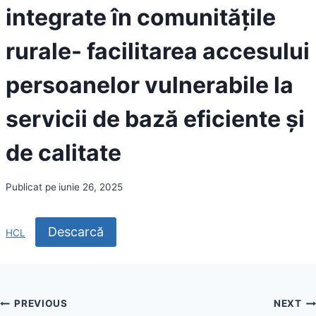
integrate în comunitățile
rurale- facilitarea accesului
persoanelor vulnerabile la
servicii de bază eficiente și
de calitate
Publicat pe
iunie 26, 2025
Descarcă
HCL
Navigare
PREVIOUS
NEXT