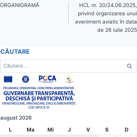
ORGANIGRAMĂ
HCL nr. 20/24.06.2025,
în
privind organizarea unui
articole
eveniment aviatic în data
de 26 iulie 2025
CĂUTARE
Caută
după:
august 2026
L
Ma
Mi
J
V
S
D