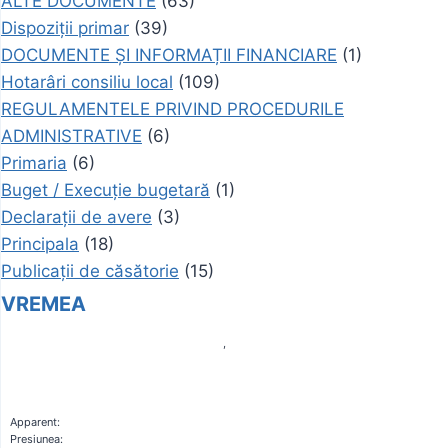
ALTE DOCUMENTE
(63)
Dispoziții primar
(39)
DOCUMENTE ȘI INFORMAȚII FINANCIARE
(1)
Hotarâri consiliu local
(109)
REGULAMENTELE PRIVIND PROCEDURILE
ADMINISTRATIVE
(6)
Primaria
(6)
Buget / Execuție bugetară
(1)
Declarații de avere
(3)
Principala
(18)
Publicații de căsătorie
(15)
VREMEA
,
Apparent:
Presiunea: