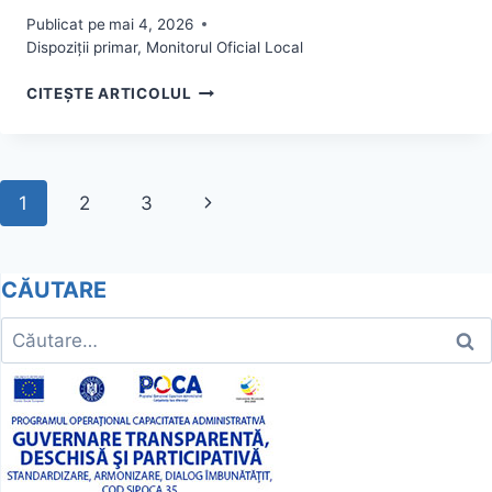
Publicat pe
mai 4, 2026
Dispoziții primar
,
Monitorul Oficial Local
DISPOZITIA
CITEȘTE ARTICOLUL
NR.
22/2026
Page
Next
1
2
3
navigation
Page
CĂUTARE
Caută
după: