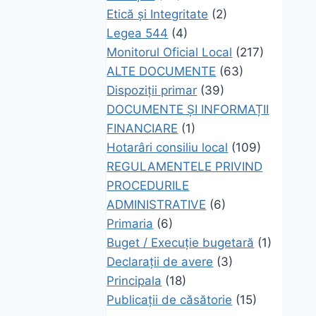
Etică și Integritate
(2)
Legea 544
(4)
Monitorul Oficial Local
(217)
ALTE DOCUMENTE
(63)
Dispoziții primar
(39)
DOCUMENTE ȘI INFORMAȚII
FINANCIARE
(1)
Hotarâri consiliu local
(109)
REGULAMENTELE PRIVIND
PROCEDURILE
ADMINISTRATIVE
(6)
Primaria
(6)
Buget / Execuție bugetară
(1)
Declarații de avere
(3)
Principala
(18)
Publicații de căsătorie
(15)