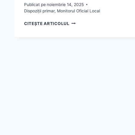
Publicat pe
noiembrie 14, 2025
Dispoziții primar
,
Monitorul Oficial Local
DISPOZITIA
CITEȘTE ARTICOLUL
NR.113/14.11.2025