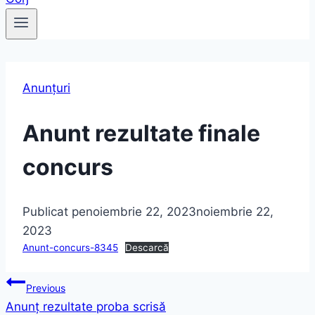
Anunțuri
Anunt rezultate finale
concurs
Publicat pe
noiembrie 22, 2023
noiembrie 22,
2023
Anunt-concurs-8345
Descarcă
Navigare
Previous
Anunț rezultate proba scrisă