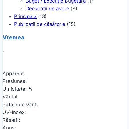
Buget / Execuție bugetară
(1)
Declarații de avere
(3)
Principala
(18)
Publicații de căsătorie
(15)
Vremea
,
Apparent:
Presiunea:
Umiditate: %
Vântul:
Rafale de vânt:
UV-Index:
Răsarit:
Apus: