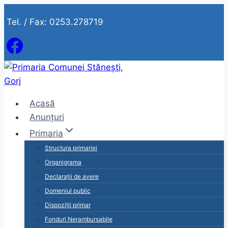
Skip
Tel. / Fax: 0253.278719
to
content
Acasă
Anunțuri
Primaria
Structura primariei
Organigrama
Declarații de avere
Domeniul public
Dispoziții primar
Fonduri Nerambursabile