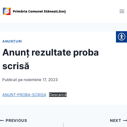
Skip
to
content
ANUNȚURI
Anunț rezultate proba
scrisă
Publicat pe
noiembrie 17, 2023
ANUNT-PROBA-SCRISA
Descarcă
Navigare
PREVIOUS
NEXT