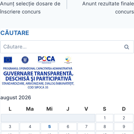
Anunț selecție dosare de
Anunt rezultate finale
în
înscriere concurs
concurs
articole
CĂUTARE
Caută
după:
august 2026
L
Ma
Mi
J
V
S
D
1
2
3
4
5
6
7
8
9