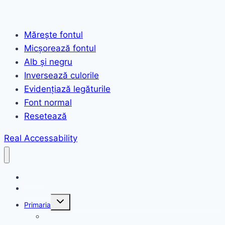
Mărește fontul
Micșorează fontul
Alb și negru
Inversează culorile
Evidențiază legăturile
Font normal
Resetează
Real Accessability
Acasă
Anunțuri
Toggle
Primaria
child
menu
Structura primariei