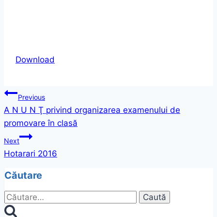
Download
Navigare
Previous
A N U N Ţ privind organizarea examenului de
în
promovare în clasă
articole
Next
Hotarari 2016
Căutare
Caută
după: