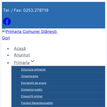
Skip
Tel. / Fax: 0253.278719
to
content
Acasă
Anunțuri
Primaria
Structura primariei
Organigrama
Declarații de avere
Domeniul public
Dispoziții primar
Fonduri Nerambursabile