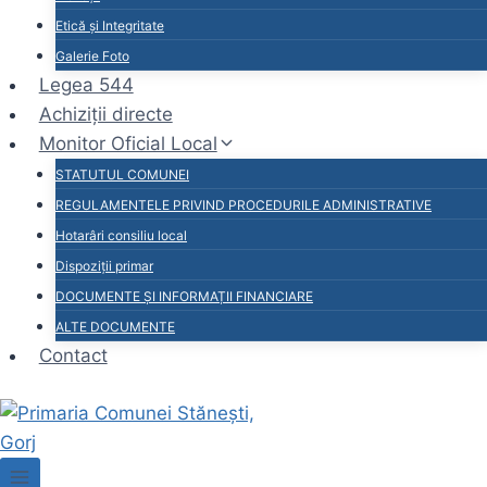
Etică și Integritate
Galerie Foto
Legea 544
Achiziții directe
Monitor Oficial Local
STATUTUL COMUNEI
REGULAMENTELE PRIVIND PROCEDURILE ADMINISTRATIVE
Hotarâri consiliu local
Dispoziții primar
DOCUMENTE ȘI INFORMAȚII FINANCIARE
ALTE DOCUMENTE
Contact