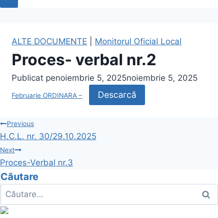
ALTE DOCUMENTE
|
Monitorul Oficial Local
Proces- verbal nr.2
Publicat pe
noiembrie 5, 2025
noiembrie 5, 2025
Descarcă
Februarie ORDINARA –
Navigare
Previous
H.C.L. nr. 30/29.10.2025
în
Next
Proces-Verbal nr.3
articole
Căutare
Caută
după: