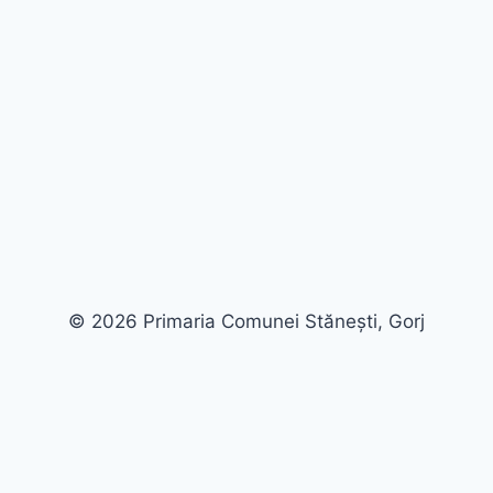
© 2026 Primaria Comunei Stănești, Gorj
Mărește fontul
Micșorează fontul
Alb și negru
Inversează culorile