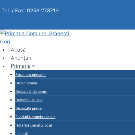
Skip
Tel. / Fax: 0253.278719
to
content
Acasă
Anunțuri
Primaria
Structura primariei
Organigrama
Declarații de avere
Domeniul public
Dispoziții primar
Fonduri Nerambursabile
Hotarâri consiliu local
Licitații