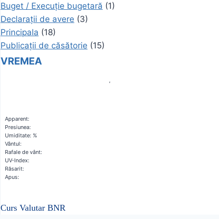
Buget / Execuție bugetară
(1)
Declarații de avere
(3)
Principala
(18)
Publicații de căsătorie
(15)
VREMEA
,
Apparent:
Presiunea:
Umiditate: %
Vântul:
Rafale de vânt:
UV-Index:
Răsarit:
Apus:
Curs Valutar BNR