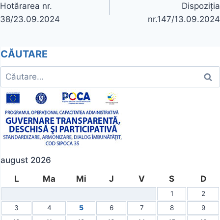
Hotărarea nr.
Dispoziția
în
38/23.09.2024
nr.147/13.09.2024
articole
CĂUTARE
Caută
după:
august 2026
L
Ma
Mi
J
V
S
D
1
2
3
4
5
6
7
8
9