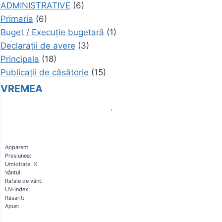
ADMINISTRATIVE
(6)
Primaria
(6)
Buget / Execuție bugetară
(1)
Declarații de avere
(3)
Principala
(18)
Publicații de căsătorie
(15)
VREMEA
,
Apparent:
Presiunea:
Umiditate: %
Vântul:
Rafale de vânt:
UV-Index:
Răsarit:
Apus: