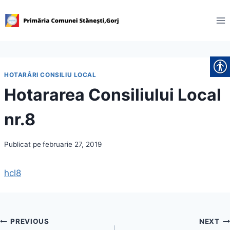
Skip
to
content
HOTARÂRI CONSILIU LOCAL
Hotararea Consiliului Local
nr.8
Publicat pe
februarie 27, 2019
hcl8
Navigare
PREVIOUS
NEXT