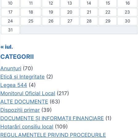
10
11
12
13
14
15
16
17
18
19
20
21
22
23
24
25
26
27
28
29
30
31
« iul.
CATEGORII
Anunțuri
(70)
Etică și Integritate
(2)
Legea 544
(4)
Monitorul Oficial Local
(217)
ALTE DOCUMENTE
(63)
Dispoziții primar
(39)
DOCUMENTE ȘI INFORMAȚII FINANCIARE
(1)
Hotarâri consiliu local
(109)
REGULAMENTELE PRIVIND PROCEDURILE