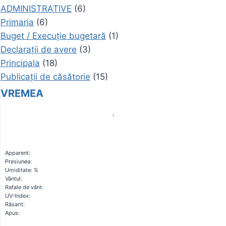
ADMINISTRATIVE
(6)
Primaria
(6)
Buget / Execuție bugetară
(1)
Declarații de avere
(3)
Principala
(18)
Publicații de căsătorie
(15)
VREMEA
,
Apparent:
Presiunea:
Umiditate: %
Vântul:
Rafale de vânt:
UV-Index:
Răsarit:
Apus: