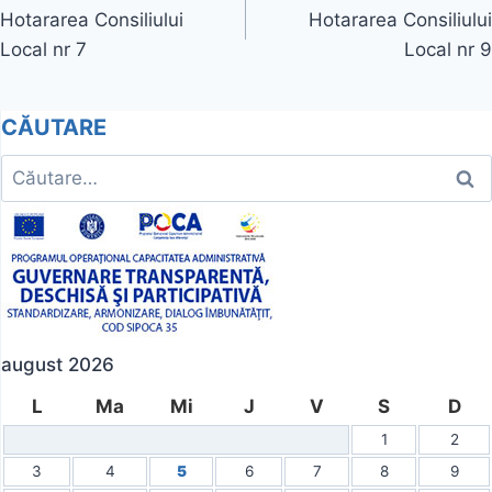
Hotararea Consiliului
Hotararea Consiliului
în
Local nr 7
Local nr 9
articole
CĂUTARE
Caută
după:
august 2026
L
Ma
Mi
J
V
S
D
1
2
3
4
5
6
7
8
9