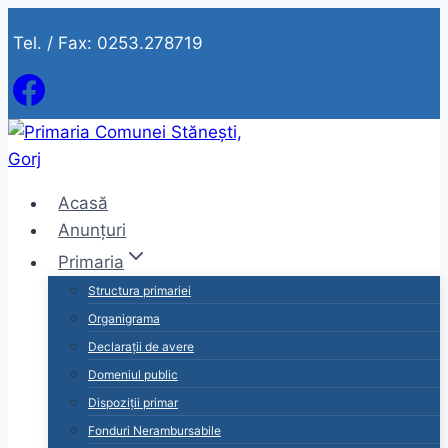
Skip
Tel. / Fax: 0253.278719
to
content
Acasă
Anunțuri
Primaria
Structura primariei
Organigrama
Declarații de avere
Domeniul public
Dispoziții primar
Fonduri Nerambursabile