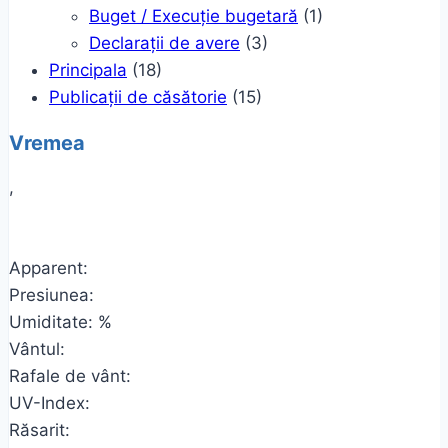
Buget / Execuție bugetară
(1)
Declarații de avere
(3)
Principala
(18)
Publicații de căsătorie
(15)
Vremea
,
Apparent:
Presiunea:
Umiditate: %
Vântul:
Rafale de vânt:
UV-Index:
Răsarit: