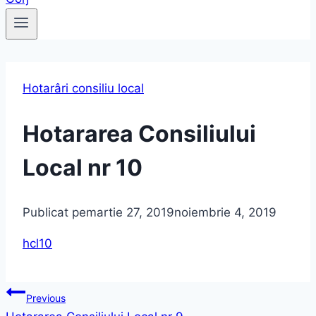
Hotarâri consiliu local
Hotararea Consiliului
Local nr 10
Publicat pe
martie 27, 2019
noiembrie 4, 2019
hcl10
Navigare
Previous