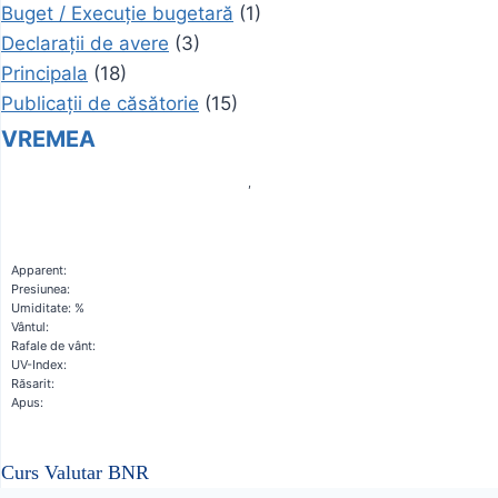
Buget / Execuție bugetară
(1)
Declarații de avere
(3)
Principala
(18)
Publicații de căsătorie
(15)
VREMEA
,
Apparent:
Presiunea:
Umiditate: %
Vântul:
Rafale de vânt:
UV-Index:
Răsarit:
Apus:
Curs Valutar BNR