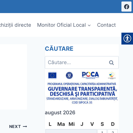
hiziții directe
Monitor Oficial Local
Contact
CĂUTARE
Caută
după:
august 2026
L
Ma
Mi
J
V
S
D
NEXT
1
2