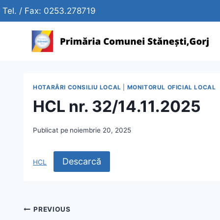
Skip
Tel. / Fax: 0253.278719
to
content
HOTARÂRI CONSILIU LOCAL
|
MONITORUL OFICIAL LOCAL
HCL nr. 32/14.11.2025
Publicat pe
noiembrie 20, 2025
Descarcă
HCL
Navigare
PREVIOUS