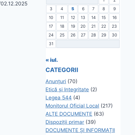
/02.12.2025
3
4
5
6
7
8
9
10
11
12
13
14
15
16
17
18
19
20
21
22
23
24
25
26
27
28
29
30
31
« iul.
CATEGORII
Anunțuri
(70)
Etică și Integritate
(2)
Legea 544
(4)
Monitorul Oficial Local
(217)
ALTE DOCUMENTE
(63)
Dispoziții primar
(39)
DOCUMENTE ȘI INFORMAȚII