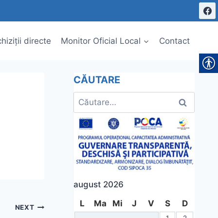
hiziții directe
Monitor Oficial Local
Contact
CĂUTARE
Caută
după:
august 2026
L
Ma
Mi
J
V
S
D
NEXT
1
2