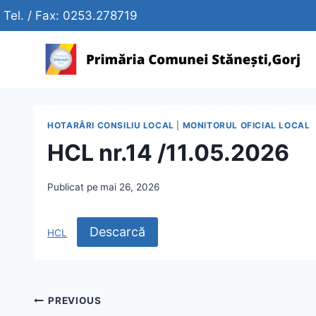
Skip
Tel. / Fax: 0253.278719
to
content
HOTARÂRI CONSILIU LOCAL
|
MONITORUL OFICIAL LOCAL
HCL nr.14 /11.05.2026
Publicat pe
mai 26, 2026
Descarcă
HCL
Navigare
PREVIOUS