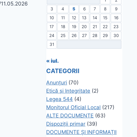
7/11.05.2026
3
4
5
6
7
8
9
10
11
12
13
14
15
16
17
18
19
20
21
22
23
24
25
26
27
28
29
30
31
« iul.
CATEGORII
Anunțuri
(70)
Etică și Integritate
(2)
Legea 544
(4)
Monitorul Oficial Local
(217)
ALTE DOCUMENTE
(63)
Dispoziții primar
(39)
DOCUMENTE ȘI INFORMAȚII