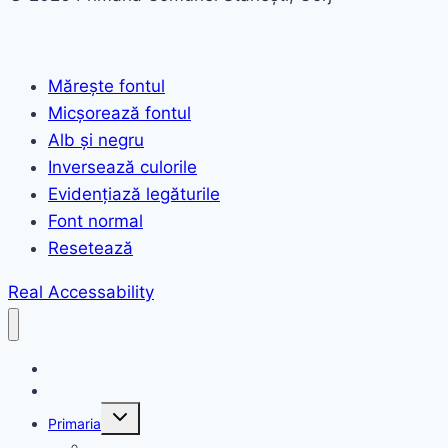
Mărește fontul
Micșorează fontul
Alb și negru
Inversează culorile
Evidențiază legăturile
Font normal
Resetează
Real Accessability
Acasă
Anunțuri
Toggle
Primaria
child
menu
Structura primariei