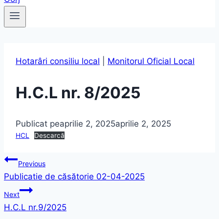
Hotarâri consiliu local
|
Monitorul Oficial Local
H.C.L nr. 8/2025
Publicat pe
aprilie 2, 2025
aprilie 2, 2025
HCL
Descarcă
Navigare
Previous
Publicatie de căsătorie 02-04-2025
în
Next
articole
H.C.L nr.9/2025