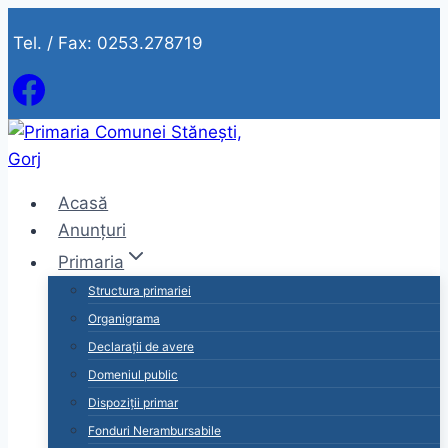
Skip
Tel. / Fax: 0253.278719
to
content
Acasă
Anunțuri
Primaria
Structura primariei
Organigrama
Declarații de avere
Domeniul public
Dispoziții primar
Fonduri Nerambursabile