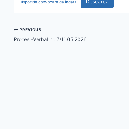
Descarcă
Dispozitie convocare de îndată
Navigare
PREVIOUS
Proces -Verbal nr. 7/11.05.2026
în
articole