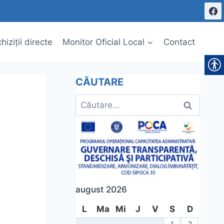
hiziții directe
Monitor Oficial Local
Contact
CĂUTARE
Caută
după:
august 2026
L
Ma
Mi
J
V
S
D
1
2