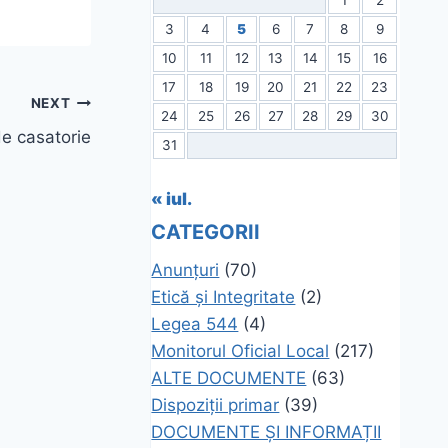
3
4
5
6
7
8
9
10
11
12
13
14
15
16
17
18
19
20
21
22
23
NEXT
24
25
26
27
28
29
30
de casatorie
31
« iul.
CATEGORII
Anunțuri
(70)
Etică și Integritate
(2)
Legea 544
(4)
Monitorul Oficial Local
(217)
ALTE DOCUMENTE
(63)
Dispoziții primar
(39)
DOCUMENTE ȘI INFORMAȚII