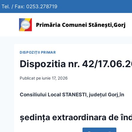
Skip
Tel. / Fax: 0253.278719
to
content
DISPOZIȚII PRIMAR
Dispozitia nr. 42/17.06
Publicat pe
iunie 17, 2026
Consiliului Local STANESTI, judeţul Gorj,
în
şedinţa extraordinara
de în