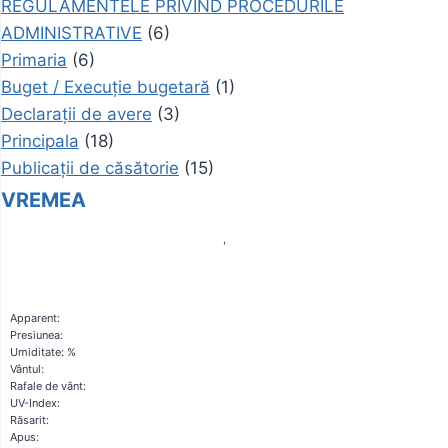
REGULAMENTELE PRIVIND PROCEDURILE
ADMINISTRATIVE
(6)
Primaria
(6)
Buget / Execuție bugetară
(1)
Declarații de avere
(3)
Principala
(18)
Publicații de căsătorie
(15)
VREMEA
,
Apparent:
Presiunea:
Umiditate: %
Vântul:
Rafale de vânt:
UV-Index:
Răsarit:
Apus: