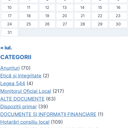
10
11
12
13
14
15
16
17
18
19
20
21
22
23
24
25
26
27
28
29
30
31
« iul.
CATEGORII
Anunțuri
(70)
Etică și Integritate
(2)
Legea 544
(4)
Monitorul Oficial Local
(217)
ALTE DOCUMENTE
(63)
Dispoziții primar
(39)
DOCUMENTE ȘI INFORMAȚII FINANCIARE
(1)
Hotarâri consiliu local
(109)