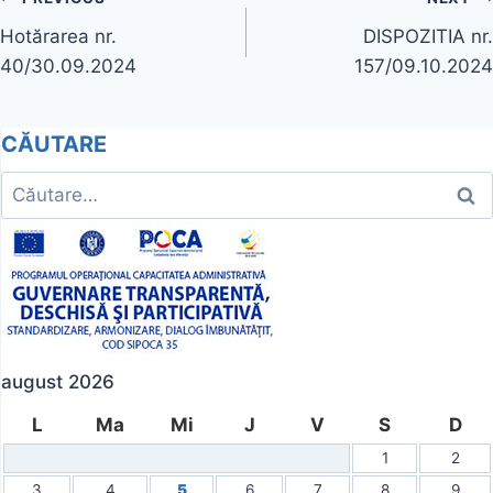
Navigare
Hotărarea nr.
DISPOZITIA nr.
în
40/30.09.2024
157/09.10.2024
articole
CĂUTARE
Caută
după:
august 2026
L
Ma
Mi
J
V
S
D
1
2
3
4
5
6
7
8
9