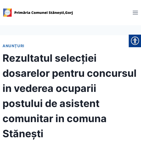
Skip
to
content
ANUNȚURI
Rezultatul selecției
dosarelor pentru concursul
in vederea ocuparii
postului de asistent
comunitar in comuna
Stănești