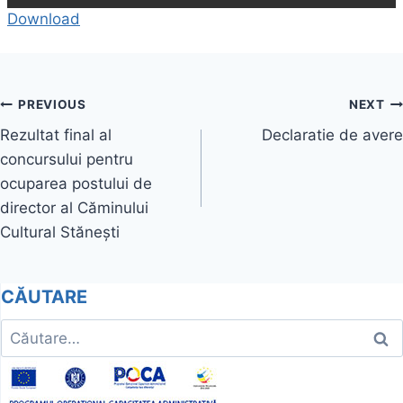
Download
Navigare
PREVIOUS
NEXT
Rezultat final al
Declaratie de avere
în
concursului pentru
articole
ocuparea postului de
director al Căminului
Cultural Stănești
CĂUTARE
Caută
după: