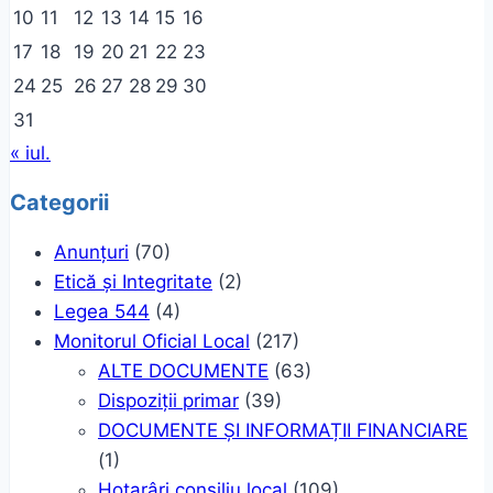
10
11
12
13
14
15
16
17
18
19
20
21
22
23
24
25
26
27
28
29
30
31
« iul.
Categorii
Anunțuri
(70)
Etică și Integritate
(2)
Legea 544
(4)
Monitorul Oficial Local
(217)
ALTE DOCUMENTE
(63)
Dispoziții primar
(39)
DOCUMENTE ȘI INFORMAȚII FINANCIARE
(1)
Hotarâri consiliu local
(109)