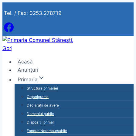
Skip
Tel. / Fax: 0253.278719
to
content
Acasă
Anunțuri
Primaria
Structura primariei
Organigrama
Declarații de avere
Domeniul public
Dispoziții primar
Fonduri Nerambursabile