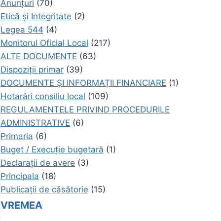
Anunțuri
(70)
Etică și Integritate
(2)
Legea 544
(4)
Monitorul Oficial Local
(217)
ALTE DOCUMENTE
(63)
Dispoziții primar
(39)
DOCUMENTE ȘI INFORMAȚII FINANCIARE
(1)
Hotarâri consiliu local
(109)
REGULAMENTELE PRIVIND PROCEDURILE
ADMINISTRATIVE
(6)
Primaria
(6)
Buget / Execuție bugetară
(1)
Declarații de avere
(3)
Principala
(18)
Publicații de căsătorie
(15)
VREMEA