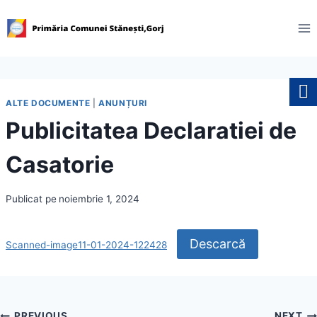
Skip
to
content
ALTE DOCUMENTE
|
ANUNȚURI
Publicitatea Declaratiei de
Casatorie
Publicat pe
noiembrie 1, 2024
Descarcă
Scanned-image11-01-2024-122428
PREVIOUS
NEXT