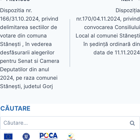
Navigare
Dispozitia nr.
Dispoziția
în
166/31.10.2024, privind
nr.170/04.11.2024, privind
articole
delimitarea sectiilor de
convocarea Consiliului
votare din comuna
Local al comunei Stănești
Stănești , în vederea
în ședință ordinară din
desfăsurarii alegerilor
data de 11.11.2024
pentru Senat si Camera
Deputatilor din anul
2024, pe raza comunei
Stănești, judetul Gorj
CĂUTARE
Caută
după: