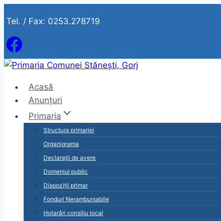
Skip
Tel. / Fax: 0253.278719
to
content
Acasă
Anunțuri
Primaria
Structura primariei
Organigrama
Declarații de avere
Domeniul public
Dispoziții primar
Fonduri Nerambursabile
Hotarâri consiliu local