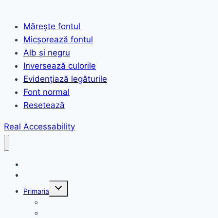
Mărește fontul
Micșorează fontul
Alb și negru
Inversează culorile
Evidențiază legăturile
Font normal
Resetează
Real Accessability
Acasă
Anunțuri
Toggle
Primaria
child
menu
Structura primariei
Organigrama