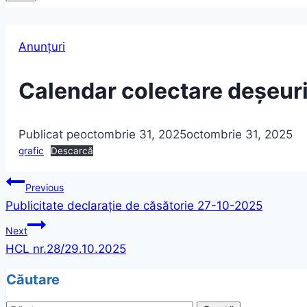
Anunțuri
Calendar colectare deșeur
Publicat pe
octombrie 31, 2025
octombrie 31, 2025
grafic
Descarcă
Navigare
Previous
Publicitate declarație de căsătorie 27-10-2025
în
Next
articole
HCL nr.28/29.10.2025
Căutare