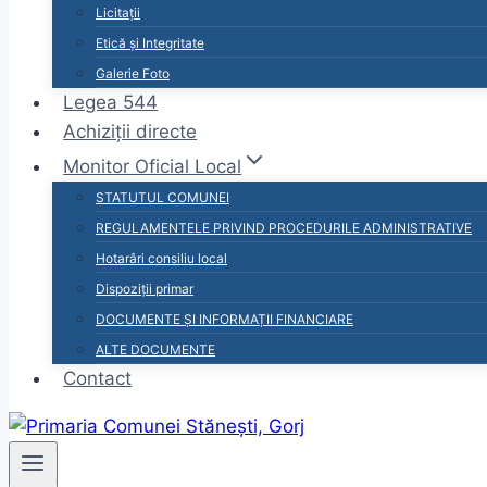
Licitații
Etică și Integritate
Galerie Foto
Legea 544
Achiziții directe
Monitor Oficial Local
STATUTUL COMUNEI
REGULAMENTELE PRIVIND PROCEDURILE ADMINISTRATIVE
Hotarâri consiliu local
Dispoziții primar
DOCUMENTE ȘI INFORMAȚII FINANCIARE
ALTE DOCUMENTE
Contact