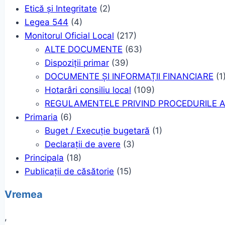
Etică și Integritate
(2)
Legea 544
(4)
Monitorul Oficial Local
(217)
ALTE DOCUMENTE
(63)
Dispoziții primar
(39)
DOCUMENTE ȘI INFORMAȚII FINANCIARE
(1
Hotarâri consiliu local
(109)
REGULAMENTELE PRIVIND PROCEDURILE A
Primaria
(6)
Buget / Execuție bugetară
(1)
Declarații de avere
(3)
Principala
(18)
Publicații de căsătorie
(15)
Vremea
,