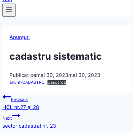
Anunțuri
cadastru sistematic
Publicat pe
mai 30, 2023
mai 30, 2023
anunt-CADASTRU
Descarcă
Navigare
Previous
HCL nr.27 și 28
în
Next
articole
sector cadastral nr. 23