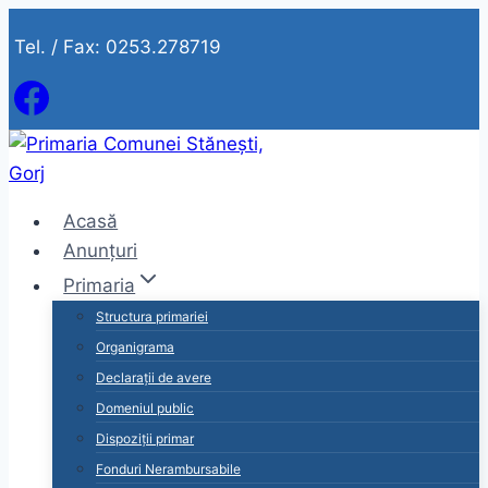
Skip
Tel. / Fax: 0253.278719
to
content
Acasă
Anunțuri
Primaria
Structura primariei
Organigrama
Declarații de avere
Domeniul public
Dispoziții primar
Fonduri Nerambursabile